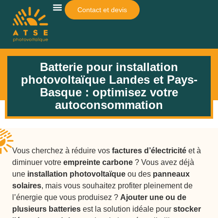
Contact et devis
Qui Sommes-Nous ?
Pour Qui ?
Autres Services
Simulateur De Rentabilité
Batterie pour installation
photovoltaïque Landes et Pays-
Basque : optimisez votre
autoconsommation
Vous cherchez à réduire vos
factures d’électricité
et à
diminuer votre
empreinte carbone
? Vous avez déjà
une
installation photovoltaïque
ou des
panneaux
solaires
, mais vous souhaitez profiter pleinement de
l’énergie que vous produisez ?
Ajouter une ou de
plusieurs batteries
est la solution idéale pour
stocker