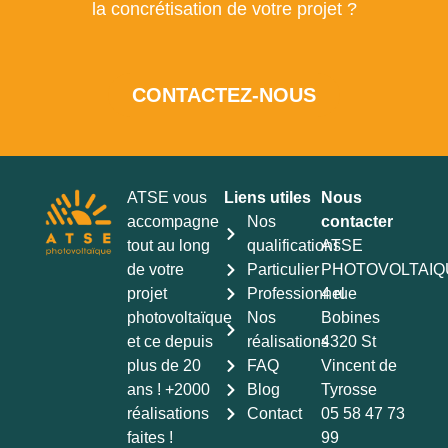
la concrétisation de votre projet ?
CONTACTEZ-NOUS
ATSE vous
Liens utiles
Nous
accompagne
Nos
contacter
tout au long
qualifications
ATSE
de votre
Particulier
PHOTOVOLTAIQ
projet
Professionnel
4 rue
photovoltaïque
Nos
Bobines
et ce depuis
réalisations
4320 St
plus de 20
FAQ
Vincent de
ans ! +2000
Blog
Tyrosse
réalisations
Contact
05 58 47 73
faites !
99