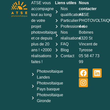
ATSE vous
Liens utiles
Nous
accompagne
Nos
contacter
tout au long
qualifications
ATSE
de votre
Particulier
PHOTOVOLTAIQ
projet
Professionnel
4 rue
photovoltaïque
Nos
Bobines
et ce depuis
réalisations
4320 St
plus de 20
FAQ
Vincent de
ans ! +2000
Blog
Tyrosse
réalisations
Contact
05 58 47 73
faites !
99
Photovoltaique
Landes
Photovoltaique
Pays basque
Photovoltaique
Gironde