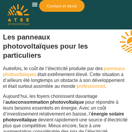
Contact et devis
Qui Sommes-Nous ?
Pour Qui ?
Autres Services
Simulateur De Rentabilité
Les panneaux
photovoltaïques pour les
particuliers
Autrefois, le coût de l’électricité produite par des
panneaux
photovoltaïques
était extrêmement élevé. Cette situation a
d’ailleurs été longtemps un obstacle à son développement
et était surtout assimilée au monde
professionnel
.
Aujourd’hui, les foyers choisissent davantage
l’
autoconsommation photovoltaïque
pour répondre à
leurs besoins essentiels en énergie. Avec un coût
d’investissement relativement en baisse, l’
énergie solaire
photovoltaïque
devient rapidement une source d’électricité
plus que compétitive. Mieux encore, face à une
augmentation considérable des prix de l’électricité,