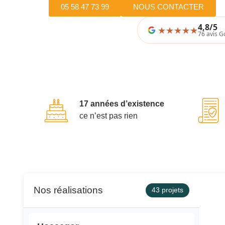
05 58 47 73 99
NOUS CONTACTER
4,8/5
★
★
★
★
76 avis G
17 années d’existence
ce n’est pas rien
Nos réalisations
43 projets