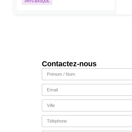
PAYS-BASQUE
Itxassou
•
Pose d'un 6kwc
PAYS-BASQUE
Biarritz
Contactez-nous
•
Pose d'un 6kwc
PAYS-BASQUE
Hasparren
•
Pose d'un 3kwc
PAYS-BASQUE