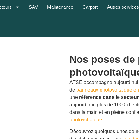
cteurs
SAV
Maintenance
Carport
Autres service
Nos poses de
photovoltaïqu
ATSE accompagne aujourd’hui pl
de
panneaux photovoltaïque en
une
référence dans le secteur
aujourd’hui, plus de 1000 client
dans la main et en pleine confia
photovoltaïque
.
Découvrez quelques-unes de nos
d’installation, mais aussi
de dé