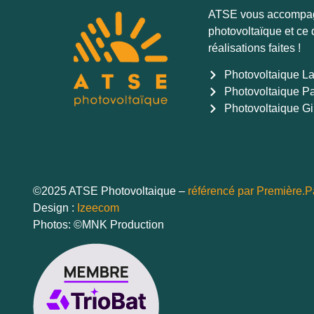
PAYS-BASQUE
ATSE vous accompagne
photovoltaïque et ce
réalisations faites !
Saint-Laurent-de-Gosse
Photovoltaique L
•
Pose d'un 3kwc
Photovoltaique P
PAYS-BASQUE
Photovoltaique G
Laresore
•
Pose d'un 3kwc
PAYS-BASQUE
©2025 ATSE Photovoltaique –
référencé par Première.
Design :
Izeecom
Photos: ©MNK Production
Anglet
•
Pose d'un 2.8kwc
PAYS-BASQUE