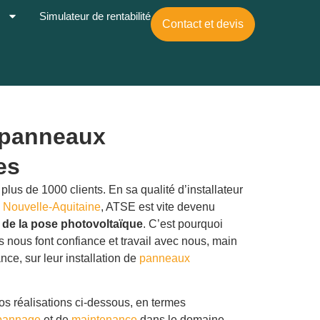
s
Simulateur de rentabilité
Contact et devis
 panneaux
es
us de 1000 clients. En sa qualité d’installateur
 Nouvelle-Aquitaine
, ATSE est vite devenu
 de la pose photovoltaïque
. C’est pourquoi
s nous font confiance et travail avec nous, main
nce, sur leur installation de
panneaux
 réalisations ci-dessous, en termes
pannage
et de
maintenance
dans le domaine