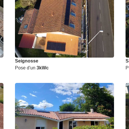
Seignosse
S
Pose d'un
3kWc
P