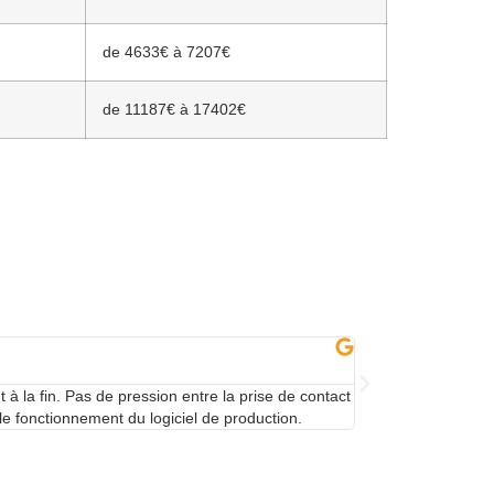
de 4633€ à 7207€
de 11187€ à 17402€
Vincent
★
★
★
★
★
t à la fin. Pas de pression entre la prise de contact
L'installation des 
le fonctionnement du logiciel de production.
grandement cette e