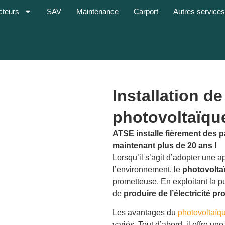
cteurs
SAV
Maintenance
Carport
Autres service
Installation d
photovoltaïque
ATSE installe fièrement des 
maintenant plus de 20 ans !
Lorsqu’il s’agit d’adopter une
l’environnement, le
photovolta
prometteuse. En exploitant la p
de
produire de l’électricité p
Les avantages du
photovoltaïq
variés. Tout d’abord, il offre 