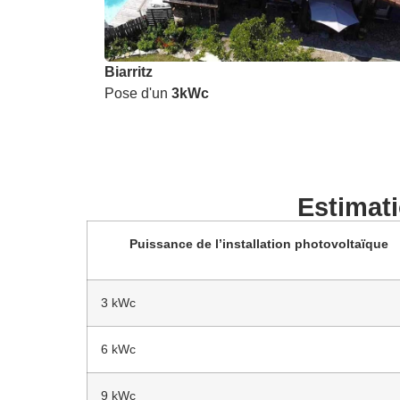
Biarritz
Pose d'un
3kWc
Estimati
Puissance de l’installation photovoltaïque
3 kWc
6 kWc
9 kWc