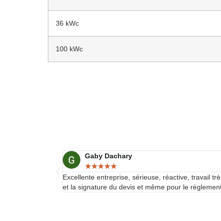
36 kWc
100 kWc
Gaby Dachary
★
★
★
★
★
Excellente entreprise, sérieuse, réactive, travail t
et la signature du devis et même pour le règlement