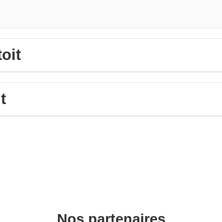
oit
t
Nos partenaires