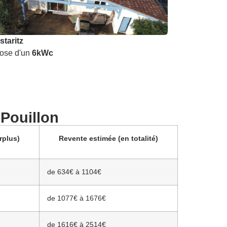
staritz
ose d'un
6kWc
 Pouillon
rplus)
Revente estimée (en totalité)
de 634€ à 1104€
de 1077€ à 1676€
de 1616€ à 2514€