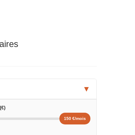
aires
▼
(€)
150 €/mois