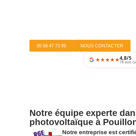
05 58 47 73 99
NOUS CONTACTER
4,8/5
★
★
★
★
76 avis G
Notre équipe experte dan
photovoltaïque à Pouillo
Notre entreprise est certi