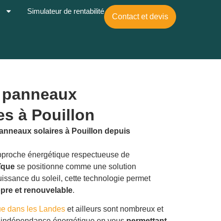
s
Simulateur de rentabilité
Contact et devis
e panneaux
s à Pouillon
panneaux solaires à Pouillon depuis
 approche énergétique respectueuse de
ïque
se positionne comme une solution
uissance du soleil, cette technologie permet
ropre et renouvelable
.
ue dans les Landes
et ailleurs sont nombreux et
une indépendance énergétique en vous
permettant