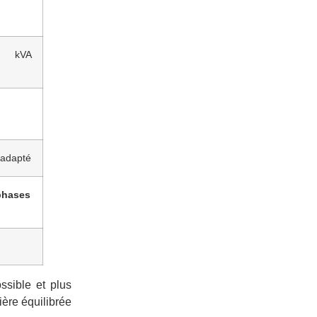
8 kVA
 adapté
 phases
ssible et plus
ière équilibrée