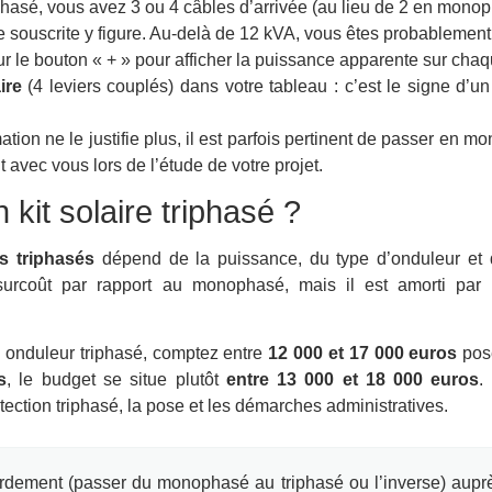
iphasé, vous avez 3 ou 4 câbles d’arrivée (au lieu de 2 en mono
e souscrite y figure. Au-delà de 12 kVA, vous êtes probablement
r le bouton « + » pour afficher la puissance apparente sur cha
ire
(4 leviers couplés) dans votre tableau : c’est le signe d’u
ion ne le justifie plus, il est parfois pertinent de passer en 
avec vous lors de l’étude de votre projet.
kit solaire triphasé ?
s triphasés
dépend de la puissance, du type d’onduleur et
surcoût par rapport au monophasé, mais il est amorti par 
c onduleur triphasé, comptez entre
12 000 et 17 000 euros
pos
s
, le budget se situe plutôt
entre 13 000 et 18 000 euros
.
otection triphasé, la pose et les démarches administratives.
rdement (passer du monophasé au triphasé ou l’inverse) aupr