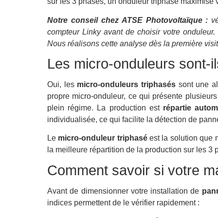
sur les 3 phases, un onduleur triphasé maximise
Notre conseil chez ATSE Photovoltaïque :
vé
compteur Linky avant de choisir votre onduleur. 
Nous réalisons cette analyse dès la première visi
Les micro-onduleurs sont-il
Oui, les
micro-onduleurs triphasés
sont une al
propre micro-onduleur, ce qui présente plusieur
plein régime. La production est
répartie auto
individualisée, ce qui facilite la détection de pann
Le
micro-onduleur triphasé
est la solution que n
la meilleure répartition de la production sur les 3
Comment savoir si votre m
Avant de dimensionner votre installation de
pann
indices permettent de le vérifier rapidement :