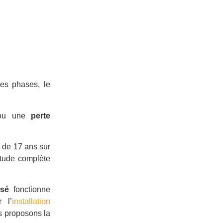
es phases, le
 ou une
perte
 de 17 ans sur
étude complète
asé
fonctionne
 l’
installation
s proposons la