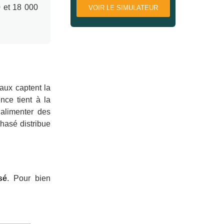
0 et 18 000
VOIR LE SIMULATEUR
aux captent la
nce tient à la
’alimenter des
phasé distribue
sé
. Pour bien