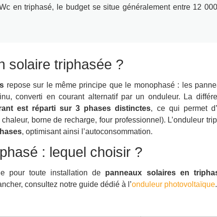
 kWc en triphasé, le budget se situe généralement entre 12 00
n solaire triphasée ?
és
repose sur le même principe que le monophasé : les panne
nu, converti en courant alternatif par un onduleur. La différe
ant est réparti sur 3 phases distinctes
, ce qui permet d
haleur, borne de recharge, four professionnel). L’onduleur tri
phases
, optimisant ainsi l’autoconsommation.
hasé : lequel choisir ?
le pour toute installation de
panneaux solaires en tripha
ncher, consultez notre guide dédié à l’
onduleur photovoltaïque
.