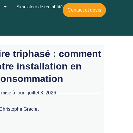
s
Simulateur de rentabilité
Contact et devis
re triphasé : comment
tre installation en
consommation
 mise à jour :
juillet 3, 2026
Christophe Graciet