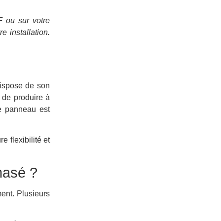
F ou sur votre
 installation.
dispose de son
 de produire à
ue panneau est
e flexibilité et
hasé ?
ment. Plusieurs