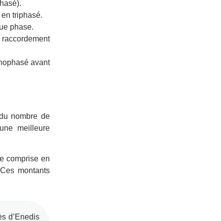
phasé).
 en triphasé.
que phase.
n raccordement
monophasé avant
 du nombre de
une meilleure
e comprise en
 Ces montants
ès d’Enedis