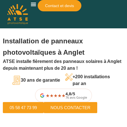
Contact et devis
Qui Sommes-Nous ?
Pour Qui ?
Autres Services
Simulateur De Rentabilité
Installation de panneaux
photovoltaïques à Anglet
ATSE installe fièrement des panneaux solaires à Anglet
depuis maintenant plus de 20 ans !
+200 installations
30 ans de garantie
par an
4,8/5
★
★
★
★
76 avis Google
05 58 47 73 99
NOUS CONTACTER