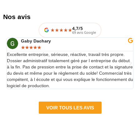
Nos avis
4,7/5
★
★
★
★
69 avis Google
Gaby Dachary
★
★
★
★
★
Excellente entreprise, sérieuse, réactive, travail très propre.
L'i
Dossier administratif totalement géré par l entreprise du début
Per
à la fin. Pas de pression entre la prise de contact et la signature
occ
du devis et même pour le règlement du solde! Commercial très
gr
compétent, à l écoute et qui vous explique le fonctionnement du
logiciel de production.
VOIR TOUS LES AVIS