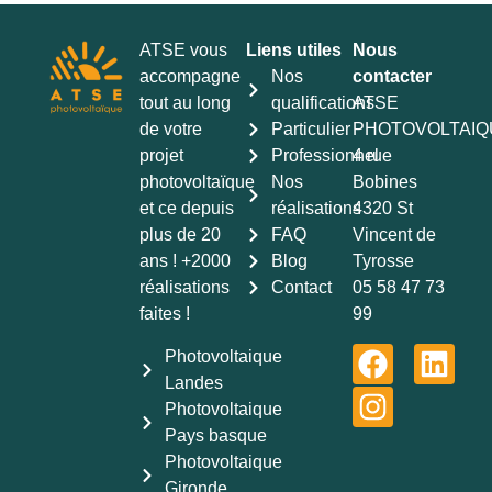
ATSE vous
Liens utiles
Nous
accompagne
Nos
contacter
tout au long
qualifications
ATSE
de votre
Particulier
PHOTOVOLTAIQ
projet
Professionnel
4 rue
photovoltaïque
Nos
Bobines
et ce depuis
réalisations
4320 St
plus de 20
FAQ
Vincent de
ans ! +2000
Blog
Tyrosse
réalisations
Contact
05 58 47 73
faites !
99
Photovoltaique
Landes
Photovoltaique
Pays basque
Photovoltaique
Gironde