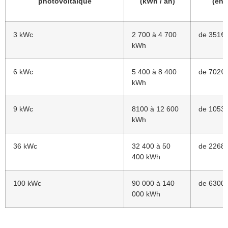
photovoltaïque
(kWh / an)
(en 
3 kWc
2 700 à 4 700
de 351€ 
kWh
6 kWc
5 400 à 8 400
de 702€ 
kWh
9 kWc
8100 à 12 600
de 1053€
kWh
36 kWc
32 400 à 50
de 2268€
400 kWh
100 kWc
90 000 à 140
de 6300€
000 kWh