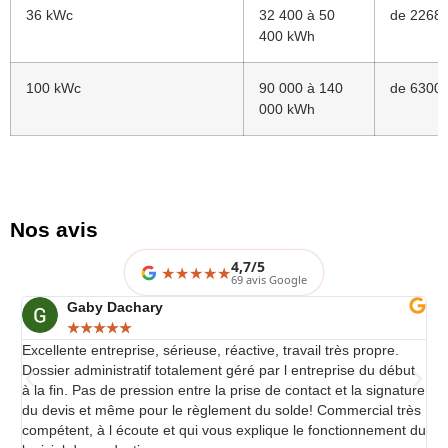
36 kWc
32 400 à 50
de 2268€
400 kWh
100 kWc
90 000 à 140
de 6300€
000 kWh
Nos avis
4,7/5
★
★
★
★
69 avis Google
Gaby Dachary
★
★
★
★
★
Excellente entreprise, sérieuse, réactive, travail très propre.
L'i
Dossier administratif totalement géré par l entreprise du début
Per
à la fin. Pas de pression entre la prise de contact et la signature
occ
du devis et même pour le règlement du solde! Commercial très
gr
compétent, à l écoute et qui vous explique le fonctionnement du