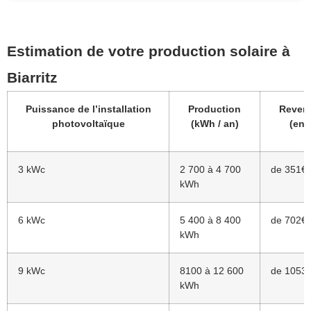
Estimation de votre production solaire à
Biarritz
Puissance de l’installation
Production
Revent
photovoltaïque
(kWh / an)
(en 
3 kWc
2 700 à 4 700
de 351€ 
kWh
6 kWc
5 400 à 8 400
de 702€ 
kWh
9 kWc
8100 à 12 600
de 1053€
kWh