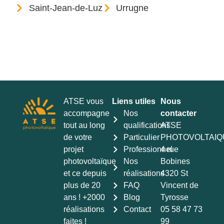
Saint-Jean-de-Luz
Urrugne
ATSE vous
Liens utiles
Nous
accompagne
Nos
contacter
tout au long
qualifications
ATSE
de votre
Particulier
PHOTOVOLTAIQ
projet
Professionnel
4 rue
photovoltaïque
Nos
Bobines
et ce depuis
réalisations
4320 St
plus de 20
FAQ
Vincent de
ans ! +2000
Blog
Tyrosse
réalisations
Contact
05 58 47 73
faites !
99