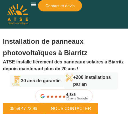
Contact et devis
Qui Sommes-Nous ?
Pour Qui ?
Autres Services
Simulateur De Rentabilité
Installation de panneaux
photovoltaïques à Biarritz
ATSE installe fièrement des panneaux solaires à Biarritz
depuis maintenant plus de 20 ans !
+200 installations
30 ans de garantie
par an
4,8/5
★
★
★
★
76 avis Google
05 58 47 73 99
NOUS CONTACTER